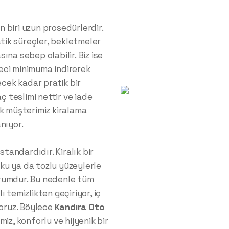
 biri uzun prosedürlerdir.
atik süreçler, bekletmeler
na sebep olabilir. Biz ise
eci minimuma indirerek
ecek kadar pratik bir
ç teslimi nettir ve iade
ok müşterimiz kiralama
nıyor.
standardıdır. Kiralık bir
koku ya da tozlu yüzeylerle
rumdur. Bu nedenle tüm
 temizlikten geçiriyor, iç
yoruz. Böylece
Kandıra
Oto
iz, konforlu ve hijyenik bir