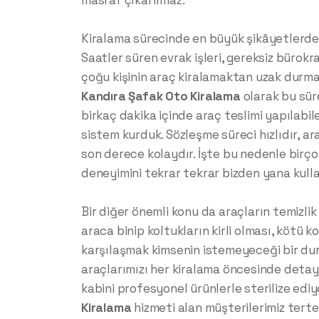
masraf çıkarılmaz.
Kiralama sürecinde en büyük şikâyetlerden
Saatler süren evrak işleri, gereksiz bürokr
çoğu kişinin araç kiralamaktan uzak durması
Kandıra
Şafak Oto Kiralama
olarak bu sür
birkaç dakika içinde araç teslimi yapılabil
sistem kurduk. Sözleşme süreci hızlıdır, ara
son derece kolaydır. İşte bu nedenle birç
deneyimini tekrar tekrar bizden yana kulla
Bir diğer önemli konu da araçların temizlik 
araca binip koltukların kirli olması, kötü 
karşılaşmak kimsenin istemeyeceği bir du
araçlarımızı her kiralama öncesinde detaylı
kabini profesyonel ürünlerle sterilize edi
Kiralama
hizmeti alan müşterilerimiz tertem