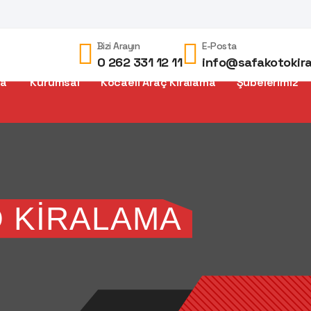
Bizi Arayın
E-Posta
0 262 331 12 11
info@safakotokir
fa
Kurumsal
Kocaeli Araç Kiralama
Şubelerimiz
O KIRALAMA