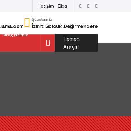
İletişim
Blog
Şubelerimiz
alama.com
İzmit-Gölcük-Değirmendere
Araçlarımız
Hemen
Arayın