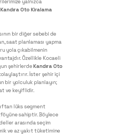
ilerimize yalnızca
r
Kandıra
Oto Kiralama
ının bir diğer sebebi de
an, saat planlaması yapma
ru yola çıkabilmenin
vantajdır. Özellikle Kocaeli
oğun şehirlerde
Kandıra
Oto
aylaştırır. İster şehir içi
un bir yolculuk planlayın;
 ve keyiflidir.
nıftan lüks segment
tföyüne sahiptir. Böylece
odeller arasında seçim
mik ve az yakıt tüketimine