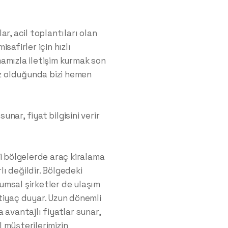
r, acil toplantıları olan
safirler için hızlı
rmamızla iletişim kurmak son
iz olduğunda bizi hemen
unar, fiyat bilgisini verir
i bölgelerde araç kiralama
lı değildir. Bölgedeki
rumsal şirketler de ulaşım
tiyaç duyar. Uzun dönemli
 avantajlı fiyatlar sunar,
 müşterilerimizin