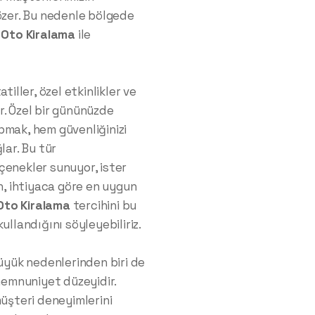
özer. Bu nedenle bölgede
 Oto Kiralama
ile
tiller, özel etkinlikler ve
or. Özel bir gününüzde
pmak, hem güvenliğinizi
lar. Bu tür
çenekler sunuyor, ister
un, ihtiyaca göre en uygun
Oto Kiralama
tercihini bu
ullandığını söyleyebiliriz.
büyük nedenlerinden biri de
 memnuniyet düzeyidir.
müşteri deneyimlerini