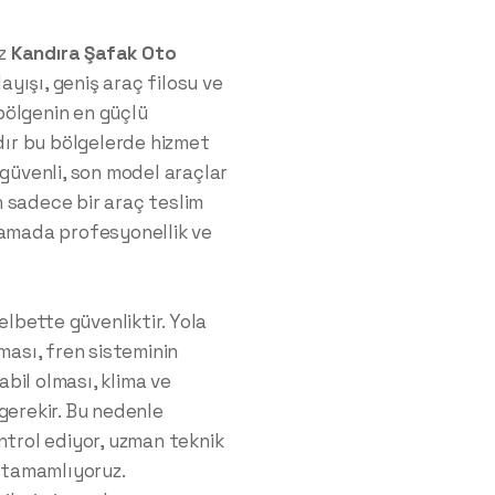
ız
Kandıra
Şafak Oto
yışı, geniş araç filosu ve
bölgenin en güçlü
rdır bu bölgelerde hizmet
 güvenli, son model araçlar
 sadece bir araç teslim
şamada profesyonellik ve
elbette güvenliktir. Yola
ması, fren sisteminin
bil olması, klima ve
gerekir. Bu nedenle
ntrol ediyor, uzman teknik
e tamamlıyoruz.