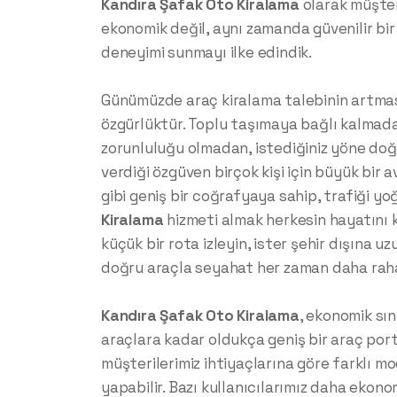
Kandıra
Şafak Oto Kiralama
olarak müşter
ekonomik değil, aynı zamanda güvenilir bi
deneyimi sunmayı ilke edindik.
Günümüzde araç kiralama talebinin artmas
özgürlüktür. Toplu taşımaya bağlı kalmad
zorunluluğu olmadan, istediğiniz yöne doğ
verdiği özgüven birçok kişi için büyük bir a
gibi geniş bir coğrafyaya sahip, trafiği y
Kiralama
hizmeti almak herkesin hayatını kol
küçük bir rota izleyin, ister şehir dışına uz
doğru araçla seyahat her zaman daha rahat
Kandıra
Şafak Oto Kiralama
, ekonomik sı
araçlara kadar oldukça geniş bir araç por
müşterilerimiz ihtiyaçlarına göre farklı m
yapabilir. Bazı kullanıcılarımız daha ekono