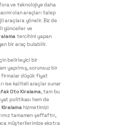
nfora ve teknolojiye daha
hacmi olan araçları talep
li araçlara yönelir. Biz de
li günceller ve
iralama
tercihini yapan
an bir araç bulabilir.
in belirleyici bir
am yapılmış, sorunsuz bir
firmalar düşük fiyat
rı ise kaliteli araçlar sunar
fak Oto Kiralama
, tam bu
yat politikası hem de
 Kiralama
hizmetimizi
larımız tamamen şeffaftır,
nca müşterilerimize ekstra