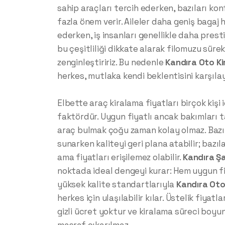
sahip araçları tercih ederken, bazıları ko
fazla önem verir. Aileler daha geniş bagaj 
ederken, iş insanları genellikle daha prestij
bu çeşitliliği dikkate alarak filomuzu sürek
zenginleştiririz. Bu nedenle
Kandıra
Oto K
herkes, mutlaka kendi beklentisini karşılay
Elbette araç kiralama fiyatları birçok kişi iç
faktördür. Uygun fiyatlı ancak bakımları t
araç bulmak çoğu zaman kolay olmaz. Bazı 
sunarken kaliteyi geri plana atabilir; bazıla
ama fiyatları erişilemez olabilir.
Kandıra
Şa
noktada ideal dengeyi kurar: Hem uygun fi
yüksek kalite standartlarıyla
Kandıra
Oto
herkes için ulaşılabilir kılar. Üstelik fiyat
gizli ücret yoktur ve kiralama süreci boyu