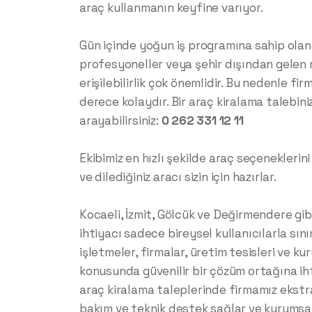
araç kullanmanın keyfine varıyor.
Gün içinde yoğun iş programına sahip olanla
profesyoneller veya şehir dışından gelen mi
erişilebilirlik çok önemlidir. Bu nedenle fi
derece kolaydır. Bir araç kiralama talebin
arayabilirsiniz:
0 262 331 12 11
Ekibimiz en hızlı şekilde araç seçeneklerini s
ve dilediğiniz aracı sizin için hazırlar.
Kocaeli, İzmit, Gölcük ve Değirmendere gib
ihtiyacı sadece bireysel kullanıcılarla sınır
işletmeler, firmalar, üretim tesisleri ve ku
konusunda güvenilir bir çözüm ortağına ih
araç kiralama taleplerinde firmamız ekstra
bakım ve teknik destek sağlar ve kurumsal