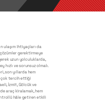
n ulaşım ihtiyaçları da
 çözümler gerektirmeye
gerek uzun yolculuklarda,
y hızlı ve sorunsuz olmalı.
ri, son yıllarda hem
çok tercih ettiği
eli, İzmit, Gölcük ve
de araç kiralamak, hem
rollü hâle getiren etkili